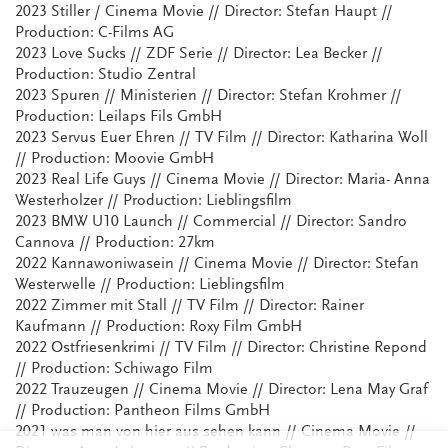
2023 Stiller / Cinema Movie // Director: Stefan Haupt //
Production: C-Films AG
2023 Love Sucks // ZDF Serie // Director: Lea Becker //
Production: Studio Zentral
2023 Spuren // Ministerien // Director: Stefan Krohmer //
Production: Leilaps Fils GmbH
2023 Servus Euer Ehren // TV Film // Director: Katharina Woll
// Production: Moovie GmbH
2023 Real Life Guys // Cinema Movie // Director: Maria- Anna
Westerholzer // Production: Lieblingsfilm
2023 BMW U10 Launch // Commercial // Director: Sandro
Cannova // Production: 27km
2022 Kannawoniwasein // Cinema Movie // Director: Stefan
Westerwelle // Production: Lieblingsfilm
2022 Zimmer mit Stall // TV Film // Director: Rainer
Kaufmann // Production: Roxy Film GmbH
2022 Ostfriesenkrimi // TV Film // Director: Christine Repond
// Production: Schiwago Film
2022 Trauzeugen // Cinema Movie // Director: Lena May Graf
// Production: Pantheon Films GmbH
2021 was man von hier aus sehen kann // Cinema Movie //