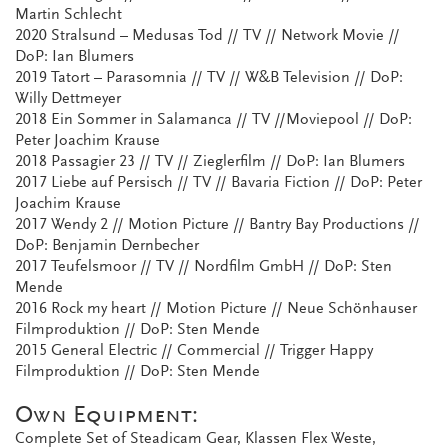
Martin Schlecht
2020 Stralsund – Medusas Tod // TV // Network Movie //
DoP: Ian Blumers
2019 Tatort – Parasomnia // TV // W&B Television // DoP:
Willy Dettmeyer
2018 Ein Sommer in Salamanca // TV //Moviepool // DoP:
Peter Joachim Krause
2018 Passagier 23 // TV // Zieglerfilm // DoP: Ian Blumers
2017 Liebe auf Persisch // TV // Bavaria Fiction // DoP: Peter
Joachim Krause
2017 Wendy 2 // Motion Picture // Bantry Bay Productions //
DoP: Benjamin Dernbecher
2017 Teufelsmoor // TV // Nordfilm GmbH // DoP: Sten
Mende
2016 Rock my heart // Motion Picture // Neue Schönhauser
Filmproduktion // DoP: Sten Mende
2015 General Electric // Commercial // Trigger Happy
Filmproduktion // DoP: Sten Mende
Own Equipment:
Complete Set of Steadicam Gear, Klassen Flex Weste,