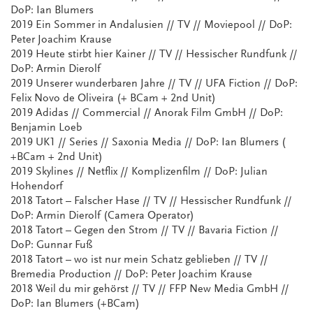
DoP: Ian Blumers
2019 Ein Sommer in Andalusien // TV // Moviepool // DoP:
Peter Joachim Krause
2019 Heute stirbt hier Kainer // TV // Hessischer Rundfunk //
DoP: Armin Dierolf
2019 Unserer wunderbaren Jahre // TV // UFA Fiction // DoP:
Felix Novo de Oliveira (+ BCam + 2nd Unit)
2019 Adidas // Commercial // Anorak Film GmbH // DoP:
Benjamin Loeb
2019 UK1 // Series // Saxonia Media // DoP: Ian Blumers (
+BCam + 2nd Unit)
2019 Skylines // Netflix // Komplizenfilm // DoP: Julian
Hohendorf
2018 Tatort – Falscher Hase // TV // Hessischer Rundfunk //
DoP: Armin Dierolf (Camera Operator)
2018 Tatort – Gegen den Strom // TV // Bavaria Fiction //
DoP: Gunnar Fuß
2018 Tatort – wo ist nur mein Schatz geblieben // TV //
Bremedia Production // DoP: Peter Joachim Krause
2018 Weil du mir gehörst // TV // FFP New Media GmbH //
DoP: Ian Blumers (+BCam)