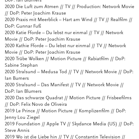
DoP: Ian Blumers
2020 Die Luft zum Atmen // TV // Production: Network Movie
// DoP: Peter Joachim Krause
2020 Praxis mit Meerblick – Hart am Wind // TV // Realfilm //
DoP: Gunnar Fuß
2020 Katie Fforde – Du lebst nur einmal // TV // Network
Movie // DoP: Peter Joachim Krause
2020 Kathie Fforde – Du lebst nur einmal // TV // Network
Movie // DoP: Peter Joachim Krause
2020 Trübe Wolken // Motion Picture // Rabiatfilm // DoP:
Sabine Stephan
2020 Stralsund – Medusa Tod // TV // Network Movie // DoP:
Ian Bumers
2020 Stralsund – Das Manifest // TV // Network Movie //
DoP: Ian Blumers
2020 Das schwarze Quadrat // Motion Picture // Frisbeefilms
// DoP: Felix Novo de Oliveira
2019 Le Prince // Motion Picture // Komplizenfilm // DoP:
Jenny Lou Ziegel
2019 Foundation // Apple TV // Skydance Media (US) // DoP:
Steve Annis
2019 Wo ist die Liebe hin // TV // Constantin Television //