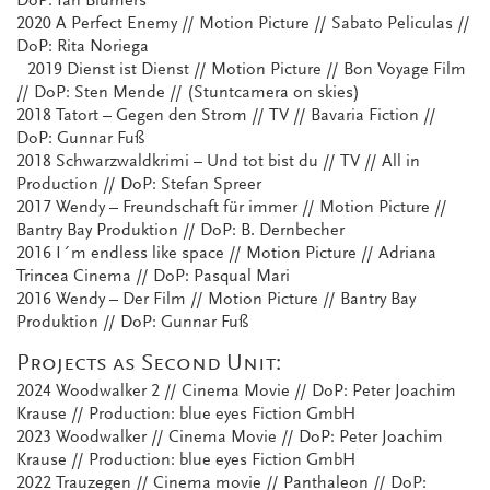
DoP: Ian Blumers
2020 A Perfect Enemy // Motion Picture // Sabato Peliculas //
DoP: Rita Noriega
2019 Dienst ist Dienst // Motion Picture // Bon Voyage Film
// DoP: Sten Mende // (Stuntcamera on skies)
2018 Tatort – Gegen den Strom // TV // Bavaria Fiction //
DoP: Gunnar Fuß
2018 Schwarzwaldkrimi – Und tot bist du // TV // All in
Production // DoP: Stefan Spreer
2017 Wendy – Freundschaft für immer // Motion Picture //
Bantry Bay Produktion // DoP: B. Dernbecher
2016 I´m endless like space // Motion Picture // Adriana
Trincea Cinema // DoP: Pasqual Mari
2016 Wendy – Der Film // Motion Picture // Bantry Bay
Produktion // DoP: Gunnar Fuß
Projects as Second Unit:
2024 Woodwalker 2 // Cinema Movie // DoP: Peter Joachim
Krause // Production: blue eyes Fiction GmbH
2023 Woodwalker // Cinema Movie // DoP: Peter Joachim
Krause // Production: blue eyes Fiction GmbH
2022 Trauzegen // Cinema movie // Panthaleon // DoP: