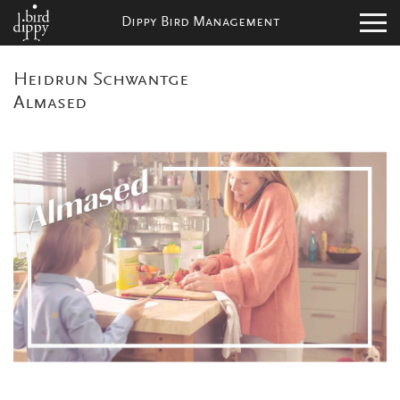
Dippy Bird Management
Heidrun Schwantge
Almased