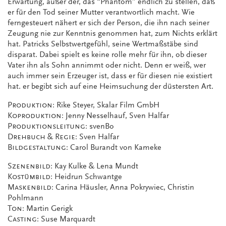
Erwartung, außer der, das “Phantom” endlich zu stellen, daß
er für den Tod seiner Mutter verantwortlich macht. Wie
ferngesteuert nähert er sich der Person, die ihn nach seiner
Zeugung nie zur Kenntnis genommen hat, zum Nichts erklärt
hat. Patricks Selbstwertgefühl, seine Wertmaßstäbe sind
disparat. Dabei spielt es keine rolle mehr für ihn, ob dieser
Vater ihn als Sohn annimmt oder nicht. Denn er weiß, wer
auch immer sein Erzeuger ist, dass er für diesen nie existiert
hat. er begibt sich auf eine Heimsuchung der düstersten Art.
Produktion:
Rike Steyer, Skalar Film GmbH
Koproduktion:
Jenny Nesselhauf, Sven Halfar
Produktionsleitung:
svenBo
Drehbuch & Regie:
Sven Halfar
Bildgestaltung:
Carol Burandt von Kameke
Szenenbild:
Kay Kulke & Lena Mundt
Kostümbild:
Heidrun Schwantge
Maskenbild:
Carina Häusler, Anna Pokrywiec, Christin
Pohlmann
Ton:
Martin Gerigk
Casting:
Suse Marquardt